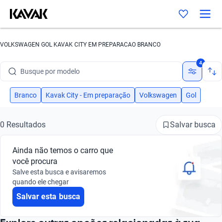
VOLKSWAGEN GOL KAVAK CITY EM PREPARACAO BRANCO
Busque por marca
4
Busque por modelo
Busque por versão
Branco
Kavak City - Em preparação
Volkswagen
Gol
Busque por ano
Salvar busca
0 Resultados
Busque por marca
Ainda não temos o carro que
Busque por modelo
você procura
Salve esta busca e avisaremos
Busque por versão
quando ele chegar
Salvar esta busca
Busque por ano