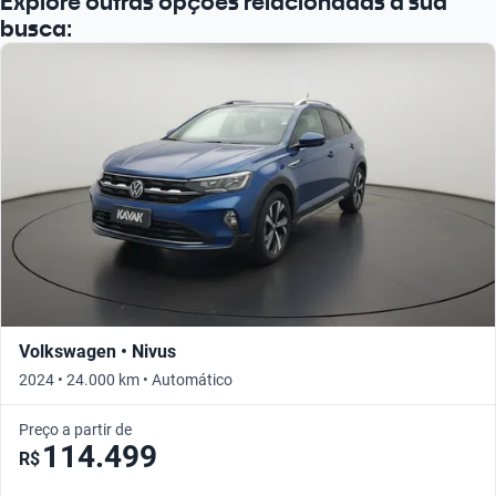
Explore outras opções relacionadas à sua
Busque por ano
busca:
Volkswagen • Nivus
2024 • 24.000 km • Automático
Preço a partir de
114.499
R$