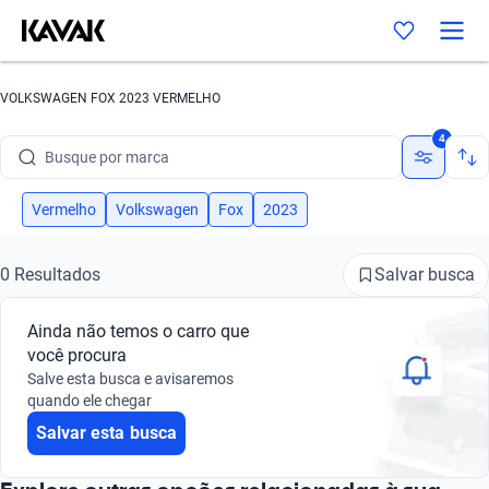
VOLKSWAGEN FOX 2023 VERMELHO
4
Busque por marca
Busque por modelo
Vermelho
Volkswagen
Fox
2023
Busque por versão
Salvar busca
0 Resultados
Busque por ano
Ainda não temos o carro que
Busque por marca
você procura
Salve esta busca e avisaremos
Busque por modelo
quando ele chegar
Salvar esta busca
Busque por versão