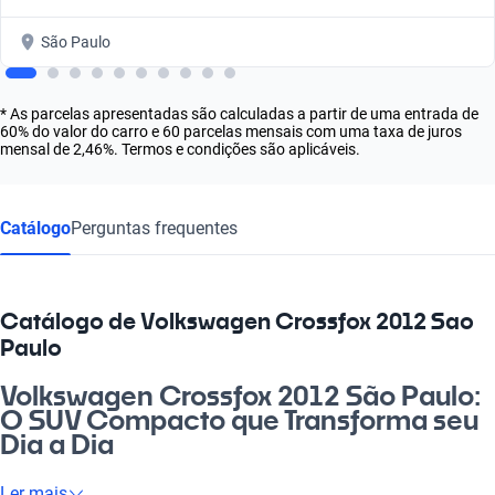
São Paulo
* As parcelas apresentadas são calculadas a partir de uma entrada de
60% do valor do carro e 60 parcelas mensais com uma taxa de juros
mensal de 2,46%. Termos e condições são aplicáveis.
Catálogo
Perguntas frequentes
Catálogo de Volkswagen Crossfox 2012 Sao
Paulo
Volkswagen Crossfox 2012 São Paulo:
O SUV Compacto que Transforma seu
Dia a Dia
Se você busca um carro que alia praticidade e estilo, o
Ler mais