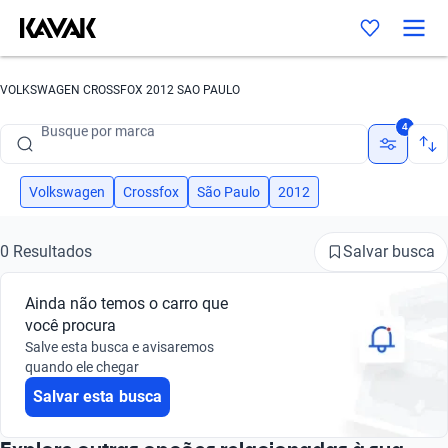
VOLKSWAGEN CROSSFOX 2012 SAO PAULO
Busque por marca
4
Busque por modelo
Busque por versão
Volkswagen
Crossfox
São Paulo
2012
Busque por ano
Salvar busca
0 Resultados
Busque por marca
Ainda não temos o carro que
Busque por modelo
você procura
Salve esta busca e avisaremos
Busque por versão
quando ele chegar
Salvar esta busca
Busque por ano