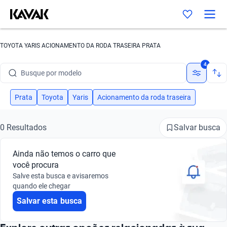
TOYOTA YARIS ACIONAMENTO DA RODA TRASEIRA PRATA
Busque por marca
4
Busque por modelo
Busque por versão
Prata
Toyota
Yaris
Acionamento da roda traseira
Busque por ano
Salvar busca
0 Resultados
Busque por marca
Ainda não temos o carro que
Busque por modelo
você procura
Salve esta busca e avisaremos
Busque por versão
quando ele chegar
Salvar esta busca
Busque por ano