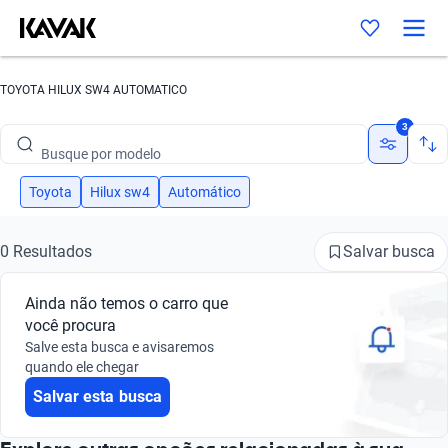
TOYOTA HILUX SW4 AUTOMATICO
Busque por marca
3
Busque por modelo
Busque por versão
Toyota
Hilux sw4
Automático
Busque por ano
Salvar busca
0 Resultados
Busque por marca
Ainda não temos o carro que
Busque por modelo
você procura
Salve esta busca e avisaremos
Busque por versão
quando ele chegar
Salvar esta busca
Busque por ano