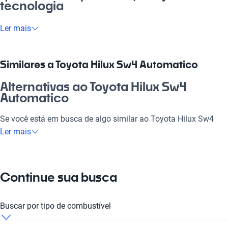
tecnologia
Se você busca um carro que abraça a liberdade e a aventura, o
Ler mais
Toyota Hilux Sw4 Automatico é a escolha ideal. Com seu
design robusto, ele é perfeito tanto para o dia a dia na cidade
quanto para aquelas viagens inesquecíveis. É um carro que
Similares a Toyota Hilux Sw4 Automatico
atende às diversas necessidades da sua vida, seja para
trabalhar, passear com a família ou curtir os amigos no fim de
Alternativas ao Toyota Hilux Sw4
semana. Não é à toa que esse modelo se destaca no mercado
Automatico
brasileiro, oferecendo não só um desempenho eficiente, mas
também um conforto premium e tecnologia de ponta que vão
Se você está em busca de algo similar ao Toyota Hilux Sw4
te surpreender.
Automatico, confira essas alternativas que também oferecem
Ler mais
qualidade e tecnologia.
Por que escolher Toyota Hilux Sw4
Automatico?
Toyota Hilux Sw4 Manual
Continue sua busca
Tecnologia ao seu dispor
A Toyota Hilux Sw4 Manual é perfeita para quem busca mais
controle na direção.
Desfrute da melhor tecnologia com Tecnología moderna,
Buscar por tipo de combustível
fazendo de cada viagem uma experiência conectada e
Toyota Hilux Sw4 Automático
confortável.