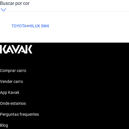
Toyota Hilux SW4 Automático Diesel
Buscar por cor
A Toyota Hilux Sw4 Automático oferece o mesmo conforto
Modelos Mais Demandados
com opção de câmbio manual.
Toyota Hilux SW4 Automático Flex
Toyota Hilux SW4 Automático Preto
Opções como
Toyota Hilux
,
Toyota Corolla
,
Toyota Etios
Toyota Hilux Sw4 Automatico
TOYOTA
>
HILUX SW4
oferecem as características ideais para o seu estilo de vida.
Toyota Hilux SW4 Automático Gasolina regular
A Toyota Hilux Sw4 Automatico mantém o padrão de
Características técnicas destacadas
excelência e tecnologia.
Motor: Motor eficiente
Combustível: Consumo optimizado
Segurança: Sistemas de seguridad
Conforto: Confort premium
Comprar carro
Conectividade: Tecnología moderna
Vender carro
Estilo de vida com Toyota Hilux Sw4 Automatico
App Kavak
O Toyota Hilux Sw4 Automatico combina com diversos estilos
Onde estamos
de vida, garantindo conforto e segurança em todas as
ocasiões.
Perguntas frequentes
Blog