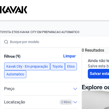
Busque por marca
TOYOTA ETIOS KAVAK CITY EM PREPARACAO AUTOMATICO
Busque por modelo
0 Resultados
Busque por versão
Filtros (4)
Limpar
Ainda não t
Busque por ano
Salve esta 
Kavak City - Em preparação
Toyota
Etios
Salvar est
Busque por marca
Automatico
Busque por modelo
Explore o
Preço
Busque por versão
Localização
2 filtros
Busque por ano