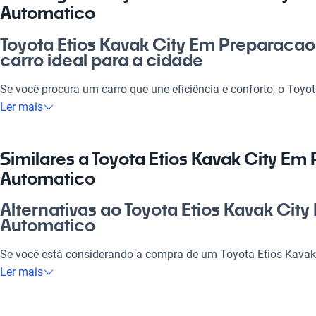
Automatico
Toyota Etios Kavak City Em Preparaca
carro ideal para a cidade
Se você procura um carro que une eficiência e conforto, o Toyo
Preparacao Automatico é a escolha perfeita. Ideal para o dia a 
Ler mais
necessidades, seja para ir ao trabalho ou para um passeio no
eficiente e sistemas de segurança modernos, este carro propor
direção tranquila e confiável. Não perca a oportunidade de ter
Similares a Toyota Etios Kavak City Em
investimento certeiro e traz qualidade à sua rotina.
Automatico
Por que escolher Toyota Etios Kavak C
Alternativas ao Toyota Etios Kavak Cit
Automatico?
Automatico
Tecnologia ao seu dispor
Se você está considerando a compra de um Toyota Etios Kavak
Desfrute da melhor tecnologia com Tecnologia moderna, faze
Automatico, confira estas alternativas que podem ser igualmen
Ler mais
experiência conectada e confortável.
Toyota Etios Kavak City Em Preparacao Manual
Modelos Mais Demandados