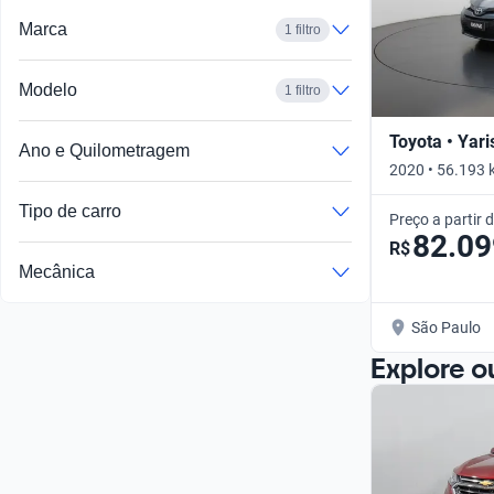
Marca
1 filtro
Modelo
1 filtro
Toyota • Yari
Ano e Quilometragem
2020 • 56.193 
Tipo de carro
Preço a partir 
82.09
R$
Mecânica
São Paulo
Explore o