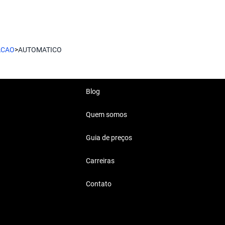
a e praticidade.
m as características ideais
ico
ACAO
>
AUTOMATICO
ico
Blog
Quem somos
Preparacao Automatico
Guia de preços
o para quem busca mobilidade e
Carreiras
Contato