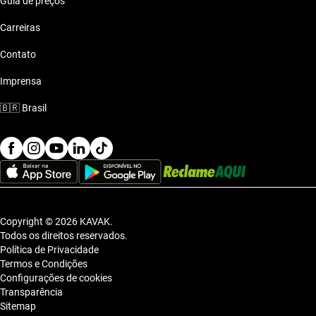
Guia de preços
cidade ou na estrada.
Carreiras
Contato
Imprensa
🇧🇷
Brasil
Copyright © 2026 KAVAK.
Todos os direitos reservados.
Política de Privacidade
Termos e Condições
Configurações de cookies
Transparência
Sitemap