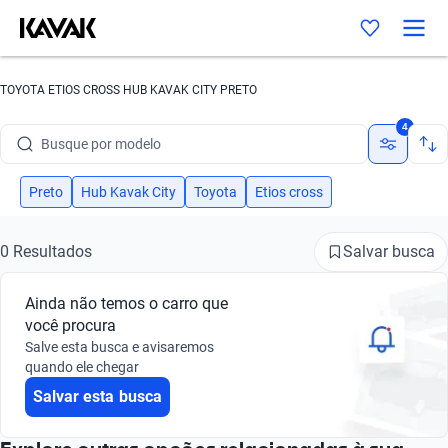
TOYOTA ETIOS CROSS HUB KAVAK CITY PRETO
Busque por marca
4
Busque por modelo
Busque por versão
Preto
Hub Kavak City
Toyota
Etios cross
Busque por ano
Salvar busca
0 Resultados
Busque por marca
Ainda não temos o carro que
Busque por modelo
você procura
Salve esta busca e avisaremos
Busque por versão
quando ele chegar
Salvar esta busca
Busque por ano