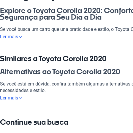
Explore o Toyota Corolla 2020: Confort
Segurança para Seu Dia a Dia
Se você busca um carro que una praticidade e estilo, o Toyota 
perfeita! Com um design moderno que se destaca nas ruas, ele 
Ler mais
facilidade no dia a dia, seja para ir ao trabalho ou passear com 
segurança, conforto e tecnologias que facilitam a vida, torna
única. Não é à toa que ele é um dos preferidos dos brasileiros, 
Similares a Toyota Corolla 2020
longevidade como poucos no mercado. Esse carro é um investi
valoriza qualidade e confiabilidade.
Alternativas ao Toyota Corolla 2020
Por que escolher Toyota Corolla 2020?
Se você está em dúvida, confira também algumas alternativas
necessidades e estilo.
Tecnologia ao seu dispor
Ler mais
Toyota Corolla 2020
Desfrute da melhor tecnologia com Tecnologia moderna, faze
experiência conectada e confortável.
O Toyota Corolla 2020 é confiável, confortável e econômico, idea
Continue sua busca
Modelos Mais Demandados
Toyota Corolla 2019