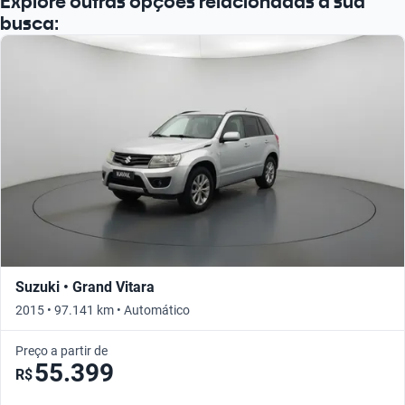
Explore outras opções relacionadas à sua
Busque por ano
busca:
Suzuki • Grand Vitara
2015 • 97.141 km • Automático
Preço a partir de
55.399
R$