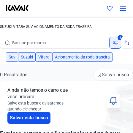
SUZUKI VITARA SUV ACIONAMENTO DA RODA TRASEIRA
4
Busque por marca
Busque por modelo
Suv
Suzuki
Vitara
Acionamento da roda traseira
Busque por versão
Salvar busca
0 Resultados
Busque por ano
Ainda não temos o carro que
Busque por marca
você procura
Salve esta busca e avisaremos
Busque por modelo
quando ele chegar
Salvar esta busca
Busque por versão