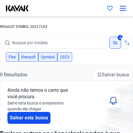
RENAULT SYMBOL 2023 FLEX
Busque por marca
4
Busque por modelo
Busque por versão
Flex
Renault
Symbol
2023
Busque por ano
Salvar busca
0 Resultados
Busque por marca
Ainda não temos o carro que
Busque por modelo
você procura
Salve esta busca e avisaremos
Busque por versão
quando ele chegar
Salvar esta busca
Busque por ano