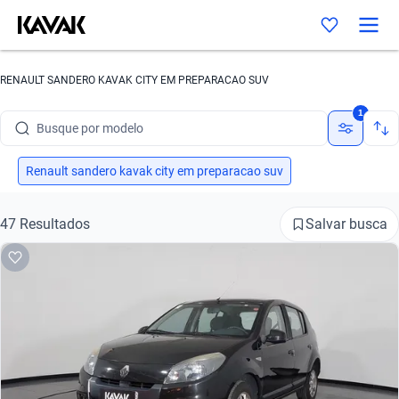
Busque por marca
RENAULT SANDERO KAVAK CITY EM PREPARACAO SUV
Busque por modelo
1
Busque por versão
Busque por ano
Renault sandero kavak city em preparacao suv
Busque por marca
Salvar busca
47 Resultados
Busque por modelo
Busque por versão
Busque por ano