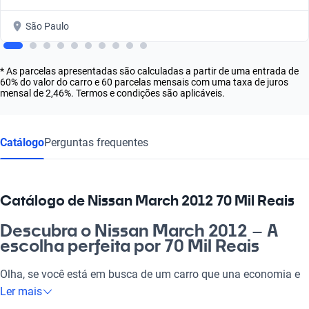
São Paulo
* As parcelas apresentadas são calculadas a partir de uma entrada de
60% do valor do carro e 60 parcelas mensais com uma taxa de juros
mensal de 2,46%. Termos e condições são aplicáveis.
Catálogo
Perguntas frequentes
Catálogo de Nissan March 2012 70 Mil Reais
Descubra o Nissan March 2012 – A
escolha perfeita por 70 Mil Reais
Olha, se você está em busca de um carro que una economia e
conforto, o Nissan March 2012 é a pedida certa! Ideal para
Ler mais
quem precisa de um veículo prático para o dia a dia, seja para