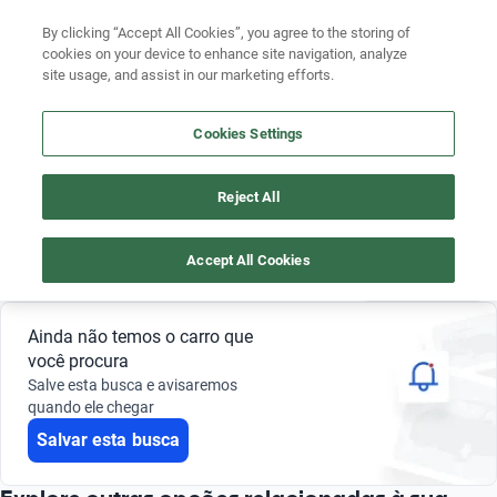
By clicking “Accept All Cookies”, you agree to the storing of
cookies on your device to enhance site navigation, analyze
site usage, and assist in our marketing efforts.
CARROS NISSAN MARCH 2012 SEMINOVOS ATE 70 MIL REAIS
Busque por marca
Cookies Settings
4
Busque por modelo
Reject All
Busque por versão
Nissan
March
70 mil reais
2012
Busque por ano
Accept All Cookies
Salvar busca
0 Resultados
Busque por marca
Ainda não temos o carro que
Busque por modelo
você procura
Salve esta busca e avisaremos
Busque por versão
quando ele chegar
Salvar esta busca
Busque por ano