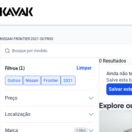
Busque por marca
NISSAN FRONTIER 2021 OUTROS
Busque por modelo
0 Resultados
Busque por versão
Filtros (1)
Limpar
Ainda não t
Busque por ano
Salve esta 
Outros
Nissan
Frontier
2021
Salvar est
Busque por marca
Preço
Busque por modelo
Explore o
Localização
Busque por versão
Busque por ano
Marca
1 filtro