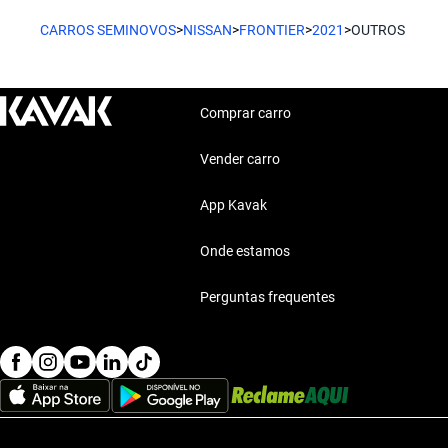
CARROS SEMINOVOS
>
NISSAN
>
FRONTIER
>
2021
>
OUTROS
Comprar carro
Vender carro
App Kavak
Onde estamos
Perguntas frequentes