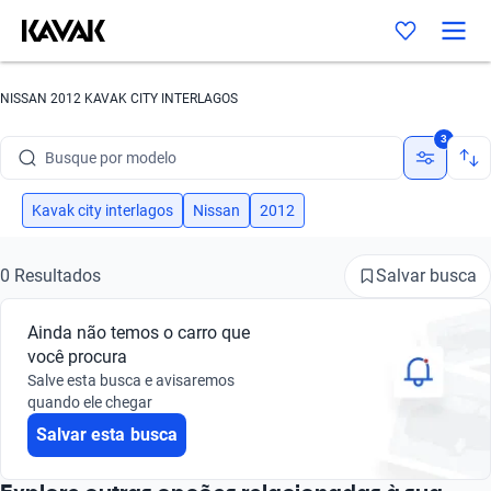
NISSAN 2012 KAVAK CITY INTERLAGOS
Busque por marca
3
Busque por modelo
Busque por versão
Kavak city interlagos
Nissan
2012
Busque por ano
Salvar busca
0 Resultados
Busque por marca
Ainda não temos o carro que
Busque por modelo
você procura
Salve esta busca e avisaremos
Busque por versão
quando ele chegar
Salvar esta busca
Busque por ano