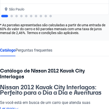
São Paulo
* As parcelas apresentadas são calculadas a partir de uma entrada de
60% do valor do carro e 60 parcelas mensais com uma taxa de juros
mensal de 2,46%. Termos e condições são aplicáveis.
Catálogo
Perguntas frequentes
Catálogo de Nissan 2012 Kavak City
Interlagos
Nissan 2012 Kavak City Interlagos:
Perfeito para o Dia a Dia e Aventuras
Se você está em busca de um carro que atenda suas
necessidades do dia a dia e ainda te leve para aquele rolê no
Ler mais