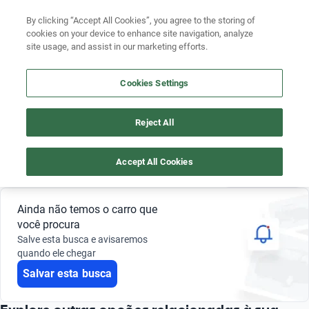
By clicking “Accept All Cookies”, you agree to the storing of
cookies on your device to enhance site navigation, analyze
Busque por marca
site usage, and assist in our marketing efforts.
MITSUBISHI ECLIPSE CROSS AUTOMATICO PRETO
Busque por modelo
Cookies Settings
4
Busque por versão
Reject All
Busque por ano
Preto
Mitsubishi
Eclipse Cross
Automatico
Busque por marca
Accept All Cookies
Salvar busca
0 Resultados
Busque por modelo
Ainda não temos o carro que
Busque por versão
você procura
Salve esta busca e avisaremos
Busque por ano
quando ele chegar
Salvar esta busca