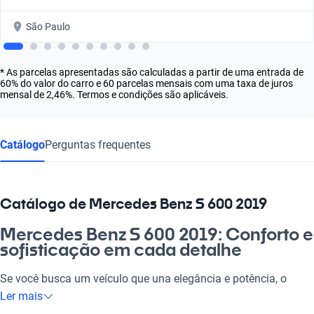
São Paulo
* As parcelas apresentadas são calculadas a partir de uma entrada de
60% do valor do carro e 60 parcelas mensais com uma taxa de juros
mensal de 2,46%. Termos e condições são aplicáveis.
Catálogo
Perguntas frequentes
Catálogo de Mercedes Benz S 600 2019
Mercedes Benz S 600 2019: Conforto e
sofisticação em cada detalhe
Se você busca um veículo que una elegância e potência, o
Mercedes Benz S 600 2019 é a escolha ideal. Este automóvel
Ler mais
não é apenas uma forma de transporte, é um estilo de vida que