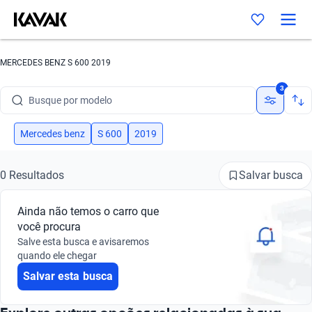
MERCEDES BENZ S 600 2019
Busque por marca
3
Busque por modelo
Busque por versão
Mercedes benz
S 600
2019
Busque por ano
Salvar busca
0 Resultados
Busque por marca
Ainda não temos o carro que
Busque por modelo
você procura
Salve esta busca e avisaremos
Busque por versão
quando ele chegar
Salvar esta busca
Busque por ano