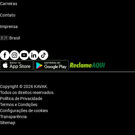
Mercedes Benz C 180
Carreiras
Contato
Mercedes Benz C 180 K
Imprensa
Mercedes Benz C 200
🇧🇷
Brasil
Mercedes Benz C 200 K
Mercedes Benz C 250
Mercedes Benz C 300
Copyright © 2026 KAVAK.
Todos os direitos reservados.
Política de Privacidade
Mercedes Benz C 350
Termos e Condições
Configurações de cookies
Mercedes Benz C 43 AMG
Transparência
Sitemap
Mercedes Benz C 450