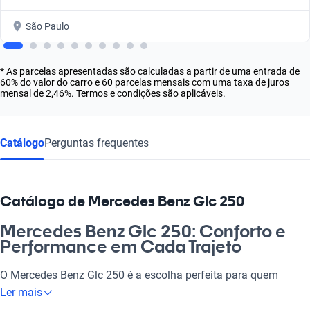
São Paulo
* As parcelas apresentadas são calculadas a partir de uma entrada de
60% do valor do carro e 60 parcelas mensais com uma taxa de juros
mensal de 2,46%. Termos e condições são aplicáveis.
Catálogo
Perguntas frequentes
Catálogo de Mercedes Benz Glc 250
Mercedes Benz Glc 250: Conforto e
Performance em Cada Trajeto
O Mercedes Benz Glc 250 é a escolha perfeita para quem
busca sofisticação e excelência. Não é apenas um carro, é uma
Ler mais
experiência que transforma cada viagem em algo único, seja