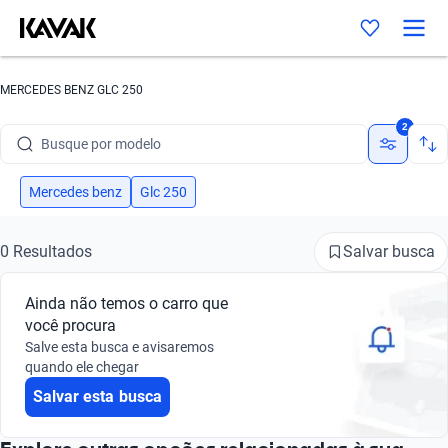
MERCEDES BENZ GLC 250
Busque por marca
2
Busque por modelo
Busque por versão
Mercedes benz
Glc 250
Busque por ano
Salvar busca
0 Resultados
Busque por marca
Ainda não temos o carro que
Busque por modelo
você procura
Salve esta busca e avisaremos
Busque por versão
quando ele chegar
Salvar esta busca
Busque por ano