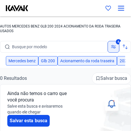
AUTOS MERCEDES BENZ GLB 200 2024 ACIONAMENTO DA RODA TRASEIRA
USADOS
Busque por marca
4
Busque por modelo
Busque por versão
Mercedes benz
Glb 200
Acionamento da roda traseira
2024
Busque por ano
Salvar busca
0 Resultados
Busque por marca
Ainda não temos o carro que
Busque por modelo
você procura
Salve esta busca e avisaremos
Busque por versão
quando ele chegar
Salvar esta busca
Busque por ano