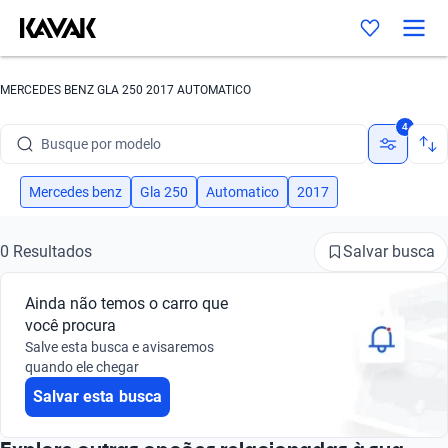
MERCEDES BENZ GLA 250 2017 AUTOMATICO
Busque por marca
4
Busque por modelo
Busque por versão
Mercedes benz
Gla 250
Automatico
2017
Busque por ano
Salvar busca
0 Resultados
Busque por marca
Ainda não temos o carro que
Busque por modelo
você procura
Salve esta busca e avisaremos
Busque por versão
quando ele chegar
Salvar esta busca
Busque por ano