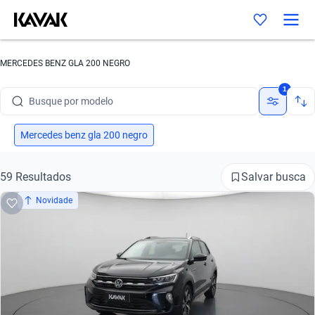
Busque por marca
MERCEDES BENZ GLA 200 NEGRO
Busque por modelo
1
Busque por versão
Busque por ano
Mercedes benz gla 200 negro
Busque por marca
Salvar busca
59 Resultados
Busque por modelo
Novidade
Busque por versão
Busque por ano