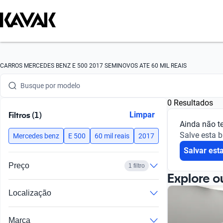
Busque por marca
CARROS MERCEDES BENZ E 500 2017 SEMINOVOS ATE 60 MIL REAIS
Busque por modelo
0 Resultados
Busque por versão
Filtros (1)
Limpar
Ainda não t
Busque por ano
Salve esta 
Mercedes benz
E 500
60 mil reais
2017
Salvar est
Busque por marca
Preço
1 filtro
Busque por modelo
Explore o
Localização
Busque por versão
Busque por ano
Marca