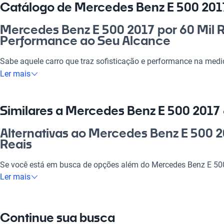
Catálogo de Mercedes Benz E 500 2017
Mercedes Benz E 500 2017 por 60 Mil R
Performance ao Seu Alcance
Sabe aquele carro que traz sofisticação e performance na med
500 2017 por 60 mil reais é exatamente isso! Ideal para o dia a
Ler mais
família, ele combina elegância e conforto em cada detalhe. Co
segurança garantida, esse carro é a escolha perfeita para quem
perca a chance de dirigir essa verdadeira obra-prima da engen
Similares a Mercedes Benz E 500 2017 
valor e status em qualquer situação.
Alternativas ao Mercedes Benz E 500 2
Por que escolher Mercedes Benz E 500
Reais
Tecnologia ao seu dispor
Se você está em busca de opções além do Mercedes Benz E 500 
que podem surpreender, mantendo a qualidade.
Ler mais
Desfrute da melhor tecnologia com Tecnologia moderna, faze
experiência conectada e confortável.
Mercedes Benz E 500
Modelos Mais Demandados
Continue sua busca
Mercedes Benz E 500 é uma alternativa perfeita que oferece pe