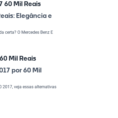
 60 Mil Reais
eais: Elegância e
ida certa? O Mercedes Benz E
 dia, trabalho ou passeios com a
m tecnologia de ponta e
 busca qualidade e estilo. Não
haria automotiva, que agrega
60 Mil Reais
017 por 60 Mil
 2017 60 Mil Reais?
2017, veja essas alternativas
ndo de cada viagem uma
rformance e conforto