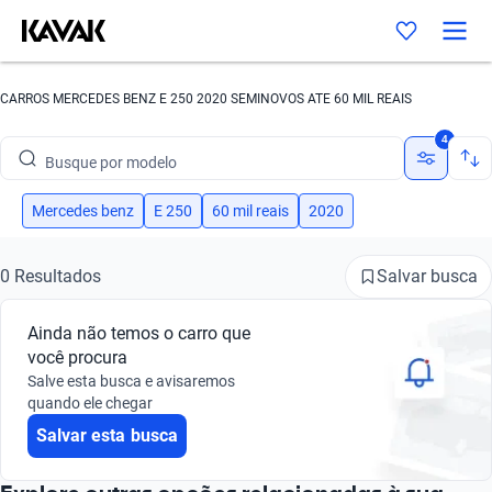
CARROS MERCEDES BENZ E 250 2020 SEMINOVOS ATE 60 MIL REAIS
Busque por marca
4
Busque por modelo
Busque por versão
Mercedes benz
E 250
60 mil reais
2020
Busque por ano
Salvar busca
0 Resultados
Busque por marca
Ainda não temos o carro que
Busque por modelo
você procura
Salve esta busca e avisaremos
Busque por versão
quando ele chegar
Salvar esta busca
Busque por ano