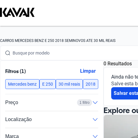
Busque por marca
CARROS MERCEDES BENZ E 250 2018 SEMINOVOS ATE 30 MIL REAIS
Busque por modelo
0 Resultados
Busque por versão
Filtros (1)
Limpar
Ainda não t
Busque por ano
Salve esta 
Mercedes benz
E 250
30 mil reais
2018
Salvar est
Busque por marca
Preço
1 filtro
Busque por modelo
Explore o
Localização
Busque por versão
Busque por ano
Marca