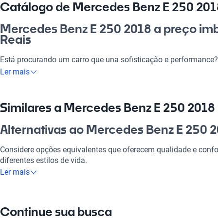
Catálogo de Mercedes Benz E 250 2018
Mercedes Benz E 250 2018 a preço imba
Reais
Está procurando um carro que una sofisticação e performance
30 mil reais é a opção perfeita para você. Com design elegante 
Ler mais
veículo se adapta às suas diversas necessidades, seja para o 
de semana. No mercado brasileiro, investir nesse carro é uma e
conforto e modernidade ao seu estilo de vida.
Similares a Mercedes Benz E 250 2018 
Por que escolher Mercedes Benz E 250
Alternativas ao Mercedes Benz E 250 2
Tecnologia ao seu dispor
Considere opções equivalentes que oferecem qualidade e confor
diferentes estilos de vida.
Desfrute da melhor tecnologia com Tecnologia moderna, faze
Ler mais
experiência conectada e confortável.
Mercedes Benz Sprinter
Modelos Mais Demandados
Perfeito para quem necessita de um veículo versátil e espaçoso
Continue sua busca
Opções como
Mercedes Benz Sprinter
,
Mercedes Benz C 180
,
M