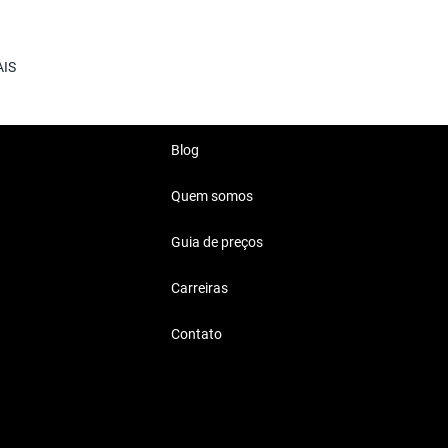
dia.
AIS
práticas.
Blog
Quem somos
0 Mil Reais
Guia de preços
 estilo no cotidiano.
Carreiras
Contato