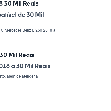
 30 Mil Reais
tível de 30 Mil
? O Mercedes Benz E 250 2018 a
e potência no motor, esse
dia a dia ou uma viagem no fim
xcelente escolha, pois une
30 Mil Reais
 2018 30 Mil Reais?
018 a 30 Mil Reais
to, além de atender a
ndo de cada viagem uma
.
ercedes Benz GLA 200