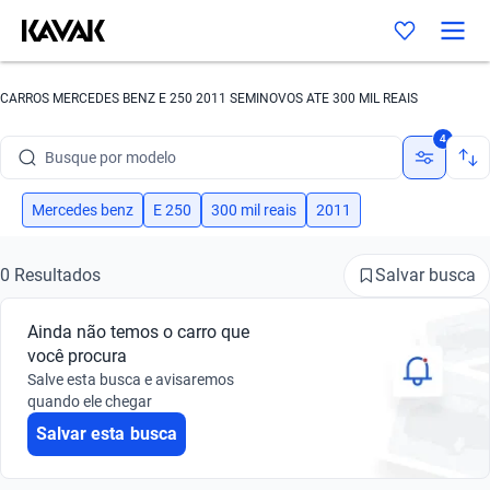
CARROS MERCEDES BENZ E 250 2011 SEMINOVOS ATE 300 MIL REAIS
Busque por marca
4
Busque por modelo
Busque por versão
Mercedes benz
E 250
300 mil reais
2011
Busque por ano
Salvar busca
0 Resultados
Busque por marca
Ainda não temos o carro que
Busque por modelo
você procura
Salve esta busca e avisaremos
Busque por versão
quando ele chegar
Salvar esta busca
Busque por ano