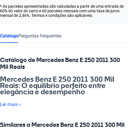
* As parcelas apresentadas são calculadas a partir de uma entrada de
60% do valor do carro e 60 parcelas mensais com uma taxa de juros
mensal de 2,46%. Termos e condições são aplicáveis.
Catálogo
Perguntas frequentes
Catálogo de Mercedes Benz E 250 2011 300
Mil Reais
Mercedes Benz E 250 2011 300 Mil
Reais: O equilíbrio perfeito entre
elegância e desempenho
Se você busca um carro que una estilo e performance, o
Ler mais
Mercedes Benz E 250 2011 300 Mil Reais é a escolha ideal.
Este bólido combina conforto e tecnologia, proporcionando
uma experiência de condução única. Seja para ir ao trabalho,
Similares a Mercedes Benz E 250 2011 300 Mil