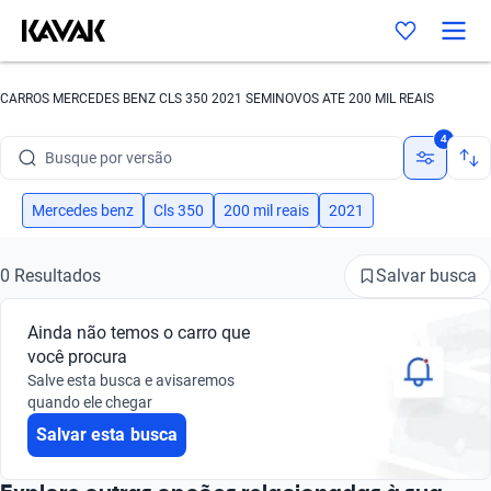
Busque por ano
Busque por marca
CARROS MERCEDES BENZ CLS 350 2021 SEMINOVOS ATE 200 MIL REAIS
Busque por modelo
4
Busque por versão
Busque por ano
Mercedes benz
Cls 350
200 mil reais
2021
Salvar busca
0 Resultados
Ainda não temos o carro que
você procura
Salve esta busca e avisaremos
quando ele chegar
Salvar esta busca