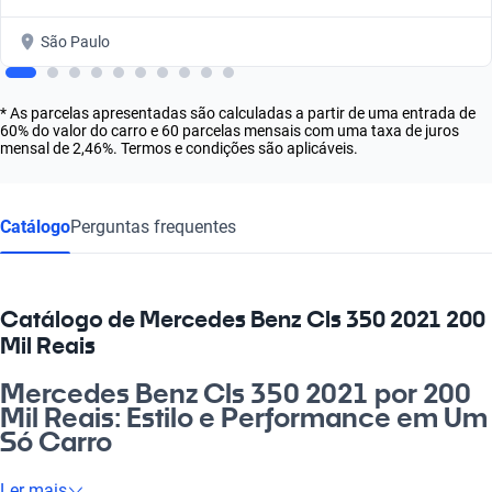
São Paulo
* As parcelas apresentadas são calculadas a partir de uma entrada de
60% do valor do carro e 60 parcelas mensais com uma taxa de juros
mensal de 2,46%. Termos e condições são aplicáveis.
Catálogo
Perguntas frequentes
Catálogo de Mercedes Benz Cls 350 2021 200
Mil Reais
Mercedes Benz Cls 350 2021 por 200
Mil Reais: Estilo e Performance em Um
Só Carro
Está procurando um carro que une sofisticação e potência? O
Ler mais