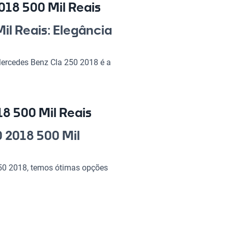
18 500 Mil Reais
il Reais: Elegância
 Mercedes Benz Cla 250 2018 é a
ologia de ponta, atraindo
o ou para sair com os amigos,
 a qualidade e a segurança da
 certo para quem valoriza
8 500 Mil Reais
 2018 500 Mil
50 2018 500 Mil
250 2018, temos ótimas opções
ndo de cada viagem uma