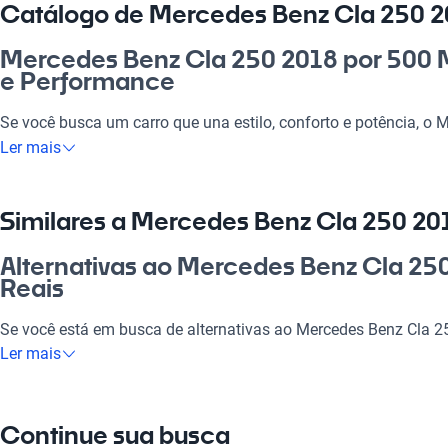
Catálogo de Mercedes Benz Cla 250 20
Mercedes Benz Cla 250 2018 por 500 M
e Performance
Se você busca um carro que una estilo, conforto e potência, o
escolha ideal. Este modelo destaca-se por sua elegância e tecn
Ler mais
olhares onde quer que vá. Seja para o dia a dia, para o trabalh
ele se adapta perfeitamente às suas necessidades. Além disso,
marca garantem um veículo que é, sem dúvida, um investimento
Similares a Mercedes Benz Cla 250 201
excelência e sofisticação.
Alternativas ao Mercedes Benz Cla 250
Por que escolher Mercedes Benz Cla 2
Reais
Reais?
Se você está em busca de alternativas ao Mercedes Benz Cla 
Tecnologia ao seu dispor
que podem te interessar. Confira.
Ler mais
Desfrute da melhor tecnologia com tecnologia moderna, faze
Mercedes Benz Sprinter
experiência conectada e confortável.
Continue sua busca
Ideal para quem busca espaço e versatilidade.
Modelos Mais Demandados