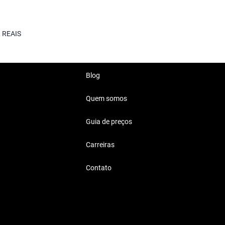
ercedes Benz GLA 200
 REAIS
Blog
Quem somos
Guia de preços
500 Mil Reais
Carreiras
 vida, seja para a família,
Contato