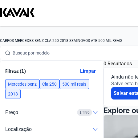
Busque por marca
CARROS MERCEDES BENZ CLA 250 2018 SEMINOVOS ATE 500 MIL REAIS
Busque por modelo
0 Resultados
Busque por versão
Filtros (1)
Limpar
Ainda não t
Busque por ano
Salve esta 
Mercedes benz
Cla 250
500 mil reais
Salvar est
Busque por marca
2018
Busque por modelo
Explore o
Preço
1 filtro
Busque por versão
Localização
Busque por ano