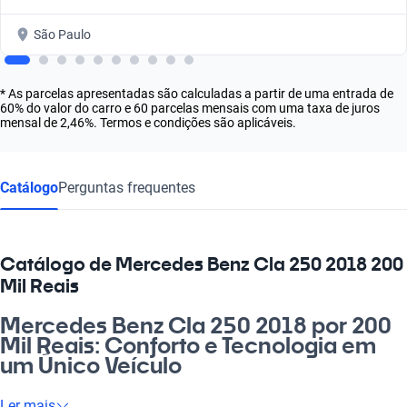
São Paulo
* As parcelas apresentadas são calculadas a partir de uma entrada de
60% do valor do carro e 60 parcelas mensais com uma taxa de juros
mensal de 2,46%. Termos e condições são aplicáveis.
Catálogo
Perguntas frequentes
Catálogo de Mercedes Benz Cla 250 2018 200
Mil Reais
Mercedes Benz Cla 250 2018 por 200
Mil Reais: Conforto e Tecnologia em
um Único Veículo
Já pensou em viver a experiência de dirigir um Mercedes Benz
Ler mais