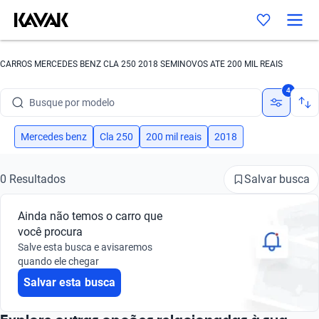
CARROS MERCEDES BENZ CLA 250 2018 SEMINOVOS ATE 200 MIL REAIS
Busque por marca
4
Busque por modelo
Busque por versão
Mercedes benz
Cla 250
200 mil reais
2018
Busque por ano
Salvar busca
0 Resultados
Busque por marca
Ainda não temos o carro que
Busque por modelo
você procura
Salve esta busca e avisaremos
Busque por versão
quando ele chegar
Salvar esta busca
Busque por ano