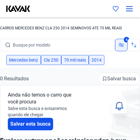
CARROS MERCEDES BENZ CLA 250 2014 SEMINOVOS ATE 70 MIL REAIS
Busque por marca
4
Busque por modelo
Busque por versão
Mercedes benz
Cla 250
70 mil reais
2014
Busque por ano
Salvar busca
0 Resultados
Busque por marca
Ainda não temos o carro que
Busque por modelo
você procura
Salve esta busca e avisaremos
Busque por versão
quando ele chegar
Salvar esta busca
Busque por ano