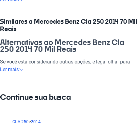
escolha que vai te conquistar. Imagine-se ao volante de uma
máquina que não só apresenta um design elegante, mas
também oferece um desempenho excepcional, perfeito para
Similares a Mercedes Benz Cla 250 2014 70 Mil
qualquer ocasião, seja o trabalho, um rolê com os amigos ou
Reais
uma viagem com a família. Este carro é mais do que um
veículo, é um investimento na sua qualidade de vida e no seu
Alternativas ao Mercedes Benz Cla
dia a dia!
250 2014 70 Mil Reais
Por que escolher Mercedes Benz Cla
Se você está considerando outras opções, é legal olhar para
250 2014 70 Mil Reais?
alternativas que oferecem qualidade e estilo a preços
Ler mais
competitivos.
Tecnologia ao seu dispor
Mercedes Benz Sprinter
Desfrute da melhor tecnologia com Tecnologia moderna,
Continue sua busca
fazendo de cada viagem uma experiência conectada e
Com espaço e conforto, é ideal para viagens em grupo.
confortável.
Mercedes Benz C 180
Modelos Mais Demandados
CLA 250
>
2014
Um sedan que oferece o mesmo nível de sofisticação e
Opções como
Mercedes Benz Sprinter
,
Mercedes Benz C 180
,
desempenho.
Mercedes Benz GLA 200
oferecem as características ideais