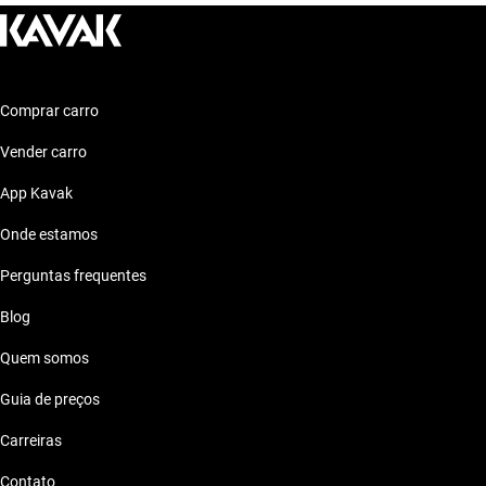
para o seu estilo de vida.
Mercedes Benz GLA 200
Características técnicas destacadas
Compacto e versátil, perfeito para todos os dias.
Motor: Motor eficiente
Comprar carro
Combustível: Consumo optimizado
Vender carro
Segurança: Sistemas de segurança
Conforto: Confort premium
App Kavak
Conectividade: Tecnologia moderna
Onde estamos
Estilo de vida com Mercedes Benz Cla 250 2014
70 Mil Reais
Perguntas frequentes
O Mercedes Benz Cla 250 2014 se adapta perfeitamente ao seu
Blog
estilo de vida, seja no dia a dia ou nas suas aventuras de fim
Quem somos
de semana.
Guia de preços
Carreiras
Contato