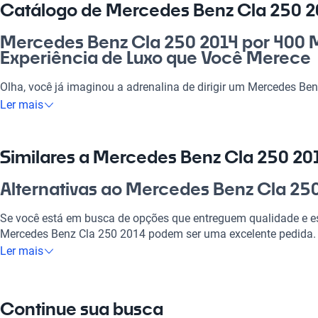
Catálogo de Mercedes Benz Cla 250 20
Mercedes Benz Cla 250 2014 por 400 Mi
Experiência de Luxo que Você Merece
Olha, você já imaginou a adrenalina de dirigir um Mercedes Be
é só um automóvel, é uma experiência que transforma cada tr
Ler mais
Seja para o dia a dia corrido, para ir ao trabalho ou para aquel
família e amigos, ele se adapta a todas as situações. Com um d
ponta, o Mercedes Benz Cla 250 2014 é uma escolha certa para
Similares a Mercedes Benz Cla 250 201
segurança e estilo na condução. Não vai se arrepender!
Alternativas ao Mercedes Benz Cla 250
Por que escolher Mercedes Benz Cla 2
Reais?
Se você está em busca de opções que entreguem qualidade e est
Mercedes Benz Cla 250 2014 podem ser uma excelente pedida.
Tecnologia ao seu dispor
Ler mais
Mercedes Benz Sprinter
Desfrute da melhor tecnologia com Tecnología moderna, faze
experiência conectada e confortável.
A Mercedes Benz Sprinter é versátil e perfeita para quem precis
Continue sua busca
Modelos Mais Demandados