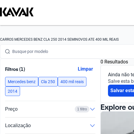
Busque por marca
CARROS MERCEDES BENZ CLA 250 2014 SEMINOVOS ATE 400 MIL REAIS
Busque por modelo
0 Resultados
Busque por versão
Filtros (1)
Limpar
Ainda não t
Busque por ano
Salve esta 
Mercedes benz
Cla 250
400 mil reais
Salvar est
Busque por marca
2014
Busque por modelo
Explore o
Preço
1 filtro
Busque por versão
Localização
Busque por ano