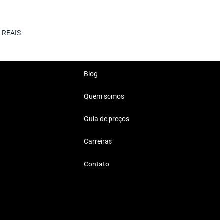
ercedes Benz GLA 200
um veículo compacto.
 REAIS
gia de ponta, ideal para a
Blog
Quem somos
Guia de preços
400 Mil Reais
Carreiras
rro que combine com o estilo
Contato