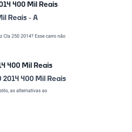
14 400 Mil Reais
l Reais - A
nz Cla 250 2014? Esse carro não
ajeto em um momento especial.
es passeios incríveis com a
esign arrojado e tecnologia de
 quem busca aliar conforto,
4 400 Mil Reais
 2014 400 Mil Reais
50 2014 400 Mil
ilo, as alternativas ao
ndo de cada viagem uma
a de espaço e conforto.