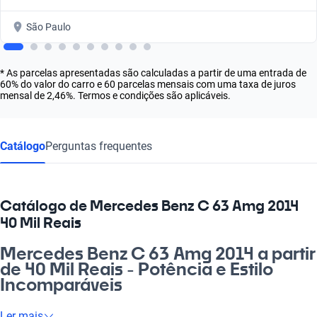
São Paulo
* As parcelas apresentadas são calculadas a partir de uma entrada de
60% do valor do carro e 60 parcelas mensais com uma taxa de juros
mensal de 2,46%. Termos e condições são aplicáveis.
Catálogo
Perguntas frequentes
Catálogo de Mercedes Benz C 63 Amg 2014
40 Mil Reais
Mercedes Benz C 63 Amg 2014 a partir
de 40 Mil Reais - Potência e Estilo
Incomparáveis
Se você busca uma experiência única ao volante, o Mercedes
Ler mais