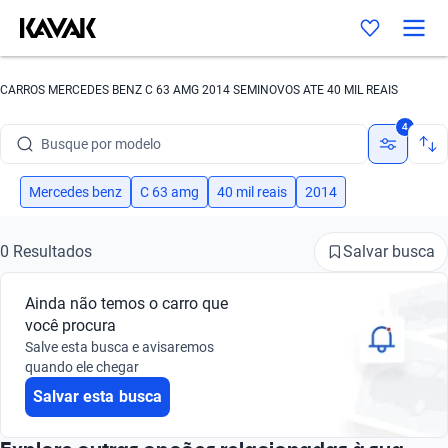
CARROS MERCEDES BENZ C 63 AMG 2014 SEMINOVOS ATE 40 MIL REAIS
Busque por marca
4
Busque por modelo
Busque por versão
Mercedes benz
C 63 amg
40 mil reais
2014
Busque por ano
Salvar busca
0 Resultados
Busque por marca
Ainda não temos o carro que
Busque por modelo
você procura
Salve esta busca e avisaremos
Busque por versão
quando ele chegar
Salvar esta busca
Busque por ano