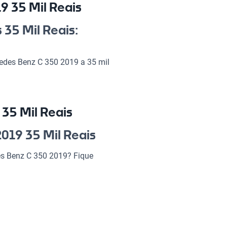
 35 Mil Reais
35 Mil Reais:
edes Benz C 350 2019 a 35 mil
ia e um toque de classe nas
ê com os amigos, esse automóvel
 oportunidade única no mercado
35 Mil Reais
 2019 35 Mil
019 35 Mil Reais
es Benz C 350 2019? Fique
ndo de cada viagem uma
do C 350.