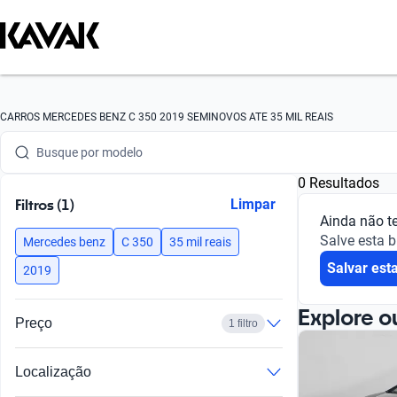
Busque por marca
CARROS MERCEDES BENZ C 350 2019 SEMINOVOS ATE 35 MIL REAIS
Busque por modelo
0 Resultados
Busque por versão
Filtros (1)
Limpar
Ainda não t
Busque por ano
Salve esta 
Mercedes benz
C 350
35 mil reais
Salvar est
Busque por marca
2019
Busque por modelo
Explore o
Preço
1 filtro
Busque por versão
Localização
Busque por ano