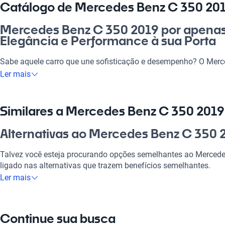
Catálogo de Mercedes Benz C 350 2019
Mercedes Benz C 350 2019 por apenas 
Elegância e Performance à sua Porta
Sabe aquele carro que une sofisticação e desempenho? O Merc
reais é a escolha perfeita para quem busca conforto no dia a d
Ler mais
viagens. Ideal para o trabalho, passeios em família ou um rol
te oferece tudo que você precisa. Vale a pena considerar essa
brasileiro. Você vai adorar dirigir essa beleza!
Similares a Mercedes Benz C 350 2019 
Por que escolher Mercedes Benz C 350
Alternativas ao Mercedes Benz C 350 2
Reais?
Talvez você esteja procurando opções semelhantes ao Merced
Tecnologia ao seu dispor
ligado nas alternativas que trazem benefícios semelhantes.
Ler mais
Desfrute da melhor tecnologia com Tecnologia moderna, faze
Mercedes Benz C 180
experiência conectada e confortável.
Mercedes Benz C 180 oferece o mesmo requinte e performance 
Modelos Mais Demandados
Continue sua busca