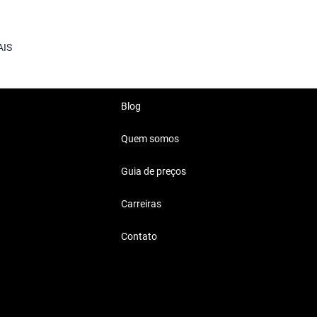
ercedes Benz GLA 200
 para o dia a dia.
AIS
orto.
Blog
Quem somos
 Mil Reais
Guia de preços
idade para todas as situações
Carreiras
Contato