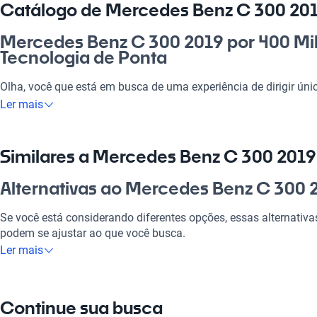
Catálogo de Mercedes Benz C 300 201
Mercedes Benz C 300 2019 por 400 Mil
Tecnologia de Ponta
Olha, você que está em busca de uma experiência de dirigir ún
é a escolha perfeita. Esse automóvel combina elegância e potênc
Ler mais
para momentos de lazer com a família. Vale a pena investir em
desempenho, mas também traz segurança e conforto premium. 
ainda mais inesquecíveis, seja na cidade ou na estrada.
Similares a Mercedes Benz C 300 2019
Por que escolher Mercedes Benz C 300
Alternativas ao Mercedes Benz C 300 2
Reais?
Se você está considerando diferentes opções, essas alternati
Tecnologia ao seu dispor
podem se ajustar ao que você busca.
Ler mais
Desfrute da melhor tecnologia com Tecnologia moderna, faze
Mercedes Benz Sprinter
experiência conectada e confortável.
Com um espaço interno incrível, a Mercedes Benz Sprinter é ide
Modelos Mais Demandados
Continue sua busca
versatilidade.