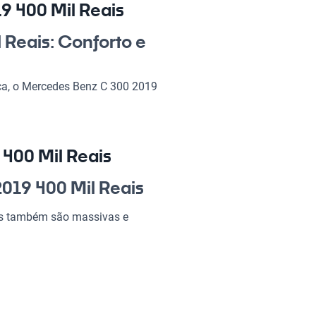
9 400 Mil Reais
 Reais: Conforto e
ica, o Mercedes Benz C 300 2019
ia, ideal para o dia a dia e
 um carro que não só entrega
Com ele, suas viagens serão
 400 Mil Reais
 2019 400 Mil
019 400 Mil Reais
vas também são massivas e
ndo de cada viagem uma
al para quem precisa de