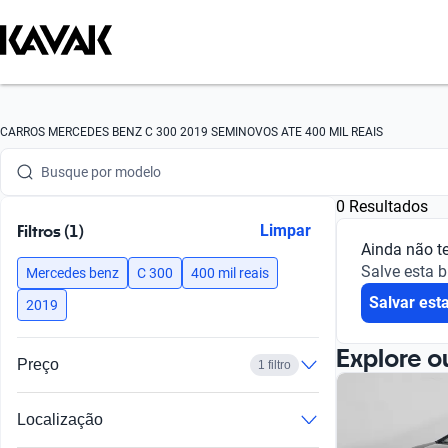
Busque por marca
CARROS MERCEDES BENZ C 300 2019 SEMINOVOS ATE 400 MIL REAIS
Busque por modelo
0 Resultados
Busque por versão
Filtros (1)
Limpar
Ainda não t
Busque por ano
Salve esta 
Mercedes benz
C 300
400 mil reais
Salvar est
Busque por marca
2019
Busque por modelo
Explore o
Preço
1 filtro
Busque por versão
Localização
Busque por ano