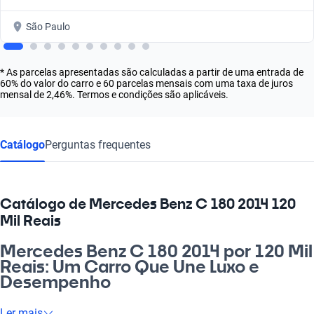
São Paulo
* As parcelas apresentadas são calculadas a partir de uma entrada de
60% do valor do carro e 60 parcelas mensais com uma taxa de juros
mensal de 2,46%. Termos e condições são aplicáveis.
Catálogo
Perguntas frequentes
Catálogo de Mercedes Benz C 180 2014 120
Mil Reais
Mercedes Benz C 180 2014 por 120 Mil
Reais: Um Carro Que Une Luxo e
Desempenho
Olha, quem não sonha em ter um carro que traz conforto,
Ler mais