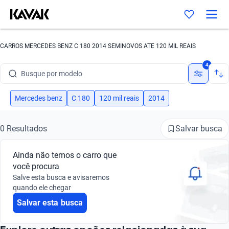
CARROS MERCEDES BENZ C 180 2014 SEMINOVOS ATE 120 MIL REAIS
Busque por marca
4
Busque por modelo
Busque por versão
Mercedes benz
C 180
120 mil reais
2014
Busque por ano
Salvar busca
0 Resultados
Busque por marca
Ainda não temos o carro que
Busque por modelo
você procura
Salve esta busca e avisaremos
Busque por versão
quando ele chegar
Salvar esta busca
Busque por ano