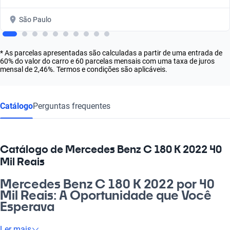
São Paulo
* As parcelas apresentadas são calculadas a partir de uma entrada de
60% do valor do carro e 60 parcelas mensais com uma taxa de juros
mensal de 2,46%. Termos e condições são aplicáveis.
Catálogo
Perguntas frequentes
Catálogo de Mercedes Benz C 180 K 2022 40
Mil Reais
Mercedes Benz C 180 K 2022 por 40
Mil Reais: A Oportunidade que Você
Esperava
Olha, se você está em busca de um carro que traga toda a
Ler mais