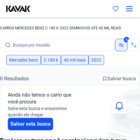
CARROS MERCEDES BENZ C 180 K 2022 SEMINOVOS ATE 40 MIL REAIS
Busque por marca
4
Busque por modelo
Busque por versão
Mercedes benz
C 180 k
40 mil reais
2022
Busque por ano
Salvar busca
0 Resultados
Busque por marca
Ainda não temos o carro que
Busque por modelo
você procura
Salve esta busca e avisaremos
Busque por versão
quando ele chegar
Salvar esta busca
Busque por ano