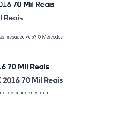
16 70 Mil Reais
 Reais:
as inesquecíveis? O Mercedes
m busca sofisticação e conforto
r trabalhar, esse modelo é uma
ue impressiona, conquistar as
ssa nave na sua garagem!
6 70 Mil Reais
 K 2016 70 Mil
 2016 70 Mil Reais
mil reais pode ser uma
ndo de cada viagem uma
.