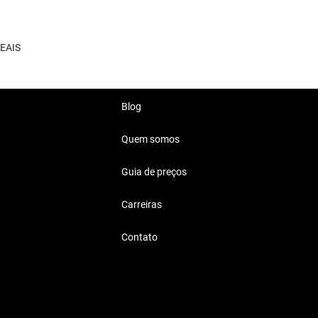
ercedes Benz GLA 200
.
REAIS
Blog
Quem somos
70 Mil Reais
Guia de preços
reais são ideais para quem
Carreiras
Contato