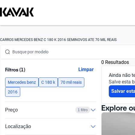
Busque por marca
CARROS MERCEDES BENZ C 180 K 2016 SEMINOVOS ATE 70 MIL REAIS
Busque por modelo
0 Resultados
Busque por versão
Filtros (1)
Limpar
Ainda não t
Busque por ano
Salve esta 
Mercedes benz
C 180 k
70 mil reais
Salvar est
Busque por marca
2016
Busque por modelo
Explore o
Preço
1 filtro
Busque por versão
Localização
Busque por ano