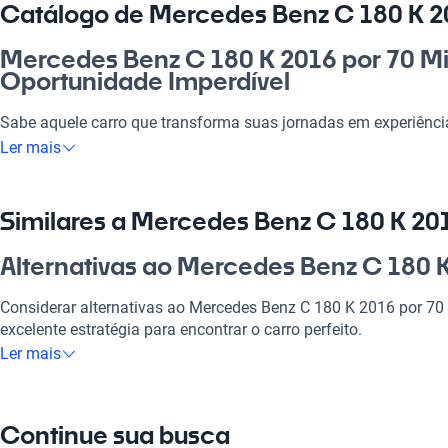
Catálogo de Mercedes Benz C 180 K 20
Mercedes Benz C 180 K 2016 por 70 Mil
Oportunidade Imperdível
Sabe aquele carro que transforma suas jornadas em experiênci
Benz C 180 K 2016 por 70 mil reais é a opção perfeita para que
Ler mais
no dia a dia. Ideal para a família, viagens ou até mesmo para i
escolha sensacional. Com qualidade, tecnologia e um design q
ruas virou uma missão prazerosa. Não perca a chance de ter e
Similares a Mercedes Benz C 180 K 201
Por que escolher Mercedes Benz C 180
Alternativas ao Mercedes Benz C 180 K
Reais?
Considerar alternativas ao Mercedes Benz C 180 K 2016 por 70 
Tecnologia ao seu dispor
excelente estratégia para encontrar o carro perfeito.
Ler mais
Desfrute da melhor tecnologia com Tecnología moderna, faze
Mercedes Benz C 180
experiência conectada e confortável.
Ótima opção com estilo e tecnologia para quem busca conforto
Modelos Mais Demandados
Continue sua busca