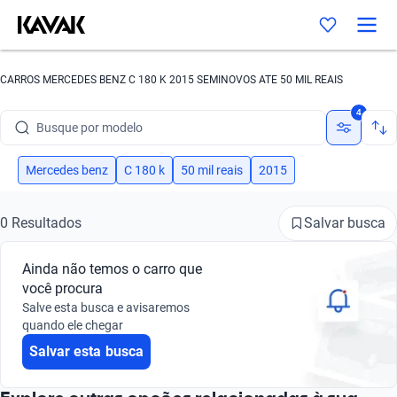
CARROS MERCEDES BENZ C 180 K 2015 SEMINOVOS ATE 50 MIL REAIS
Busque por marca
4
Busque por modelo
Busque por versão
Mercedes benz
C 180 k
50 mil reais
2015
Busque por ano
Salvar busca
0 Resultados
Busque por marca
Ainda não temos o carro que
Busque por modelo
você procura
Salve esta busca e avisaremos
Busque por versão
quando ele chegar
Salvar esta busca
Busque por ano