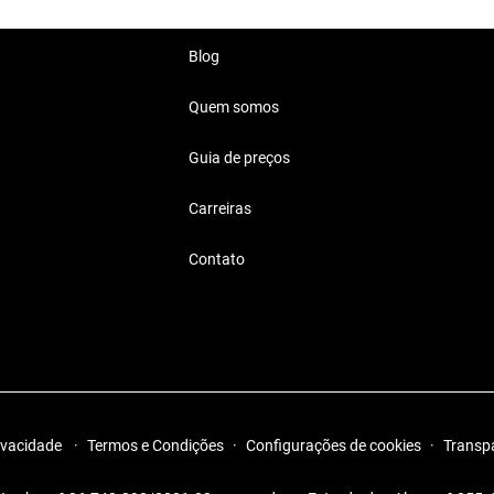
Blog
Quem somos
Guia de preços
40 Mil Reais
Carreiras
oque especial de sofisticação
Contato
rivacidade
·
Termos e Condições
·
Configurações de cookies
·
Transp