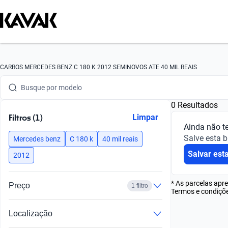
Busque por marca
CARROS MERCEDES BENZ C 180 K 2012 SEMINOVOS ATE 40 MIL REAIS
Busque por modelo
0 Resultados
Busque por versão
Filtros (1)
Limpar
Ainda não t
Busque por ano
Salve esta 
Mercedes benz
C 180 k
40 mil reais
Salvar est
Busque por marca
2012
Busque por modelo
* As parcelas apr
Preço
1 filtro
Termos e condiçõe
Busque por versão
Localização
Busque por ano