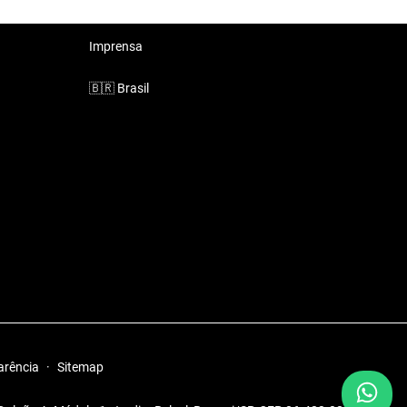
Imprensa
🇧🇷
Brasil
arência
·
Sitemap