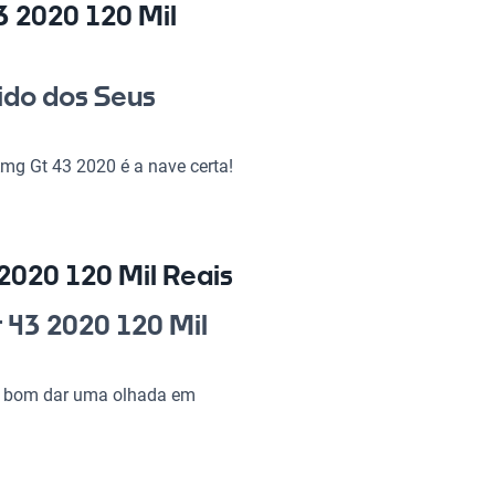
 2020 120 Mil
ido dos Seus
mg Gt 43 2020 é a nave certa!
sonhos com a rapaziada. Com um
 nunca antes. O investimento
e de um carro que é pura
2020 120 Mil Reais
Gt 43 2020 120 Mil
 43 2020 120 Mil
é bom dar uma olhada em
 desempenho de dar gosto.
ndo de cada viagem uma