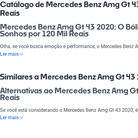
Catálogo de Mercedes Benz Amg Gt 43
Reais
Mercedes Benz Amg Gt 43 2020: O Ból
Sonhos por 120 Mil Reais
Olha, se você busca emoção e performance, o Mercedes Benz A
Ideal tanto para o dia a dia, como para aquelas viagens dos 
Ler mais
conjunto incrível de tecnologia, você vai sentir a estrada como
começa a valer a pena quando você percebe que está ao volant
paixão e estilo.
Similares a Mercedes Benz Amg Gt 43 
Por que escolher Mercedes Benz Amg 
Alternativas ao Mercedes Benz Amg Gt
Reais?
Reais
Tecnologia ao seu dispor
Se você está considerando o Mercedes Benz Amg Gt 43 2020, 
algumas alternativas que oferecem características similares e
Ler mais
Desfrute da melhor tecnologia com Tecnología moderna, faze
experiência conectada e confortável.
Mercedes Benz E 250
Modelos Mais Demandados