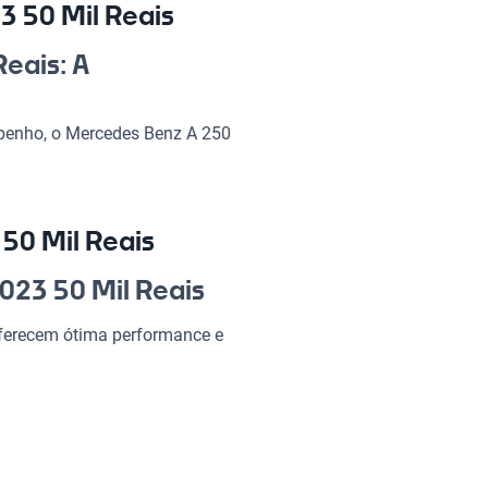
 50 Mil Reais
eais: A
mpenho, o Mercedes Benz A 250
pta perfeitamente ao seu
r um rolê no final de semana.
nvestimento certo, trazendo
50 Mil Reais
 2023 50 Mil
023 50 Mil Reais
oferecem ótima performance e
ndo de cada viagem uma
ículo versátil e espaçoso.