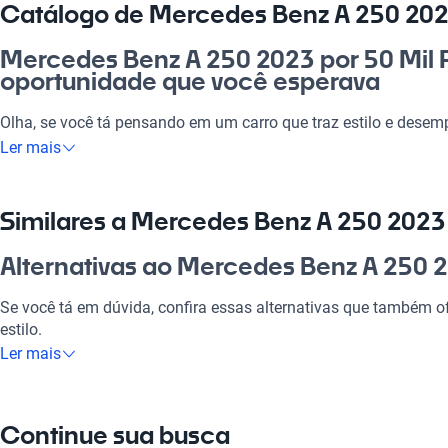
Catálogo de Mercedes Benz A 250 2023
Mercedes Benz A 250 2023 por 50 Mil R
oportunidade que você esperava
Olha, se você tá pensando em um carro que traz estilo e dese
2023 por 50 mil reais é a escolha ideal. Este automóvel se ada
Ler mais
cotidiano, seja para ir trabalhar, passear com a família ou curti
Além de apresentar um design incrível, é uma oportunidade de i
conforto e tecnologia de ponta. Vale a pena conferir!
Similares a Mercedes Benz A 250 2023 
Por que escolher Mercedes Benz A 250
Alternativas ao Mercedes Benz A 250 2
Reais?
Se você tá em dúvida, confira essas alternativas que também 
Tecnologia ao seu dispor
estilo.
Ler mais
Desfrute da melhor tecnologia com Tecnología moderna, faze
Mercedes Benz Sprinter
experiência conectada e confortável.
A Mercedes Benz Sprinter é perfeita para quem precisa de um ve
Modelos Mais Demandados
Continue sua busca