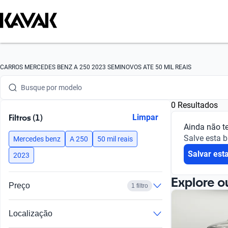
Busque por marca
CARROS MERCEDES BENZ A 250 2023 SEMINOVOS ATE 50 MIL REAIS
Busque por modelo
0 Resultados
Busque por versão
Filtros (1)
Limpar
Ainda não t
Busque por ano
Salve esta 
Mercedes benz
A 250
50 mil reais
Salvar est
Busque por marca
2023
Busque por modelo
Explore o
Preço
1 filtro
Busque por versão
Localização
Busque por ano