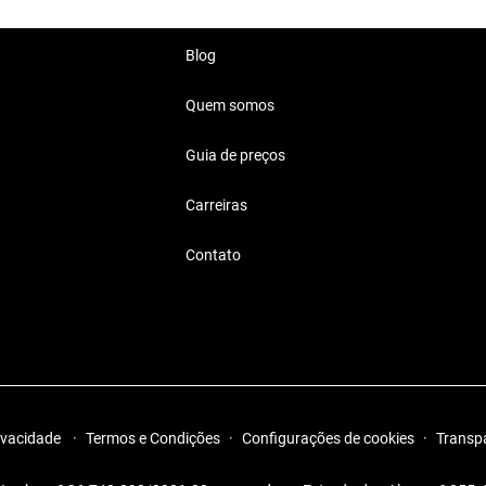
Blog
perfeito para o dia a dia.
Quem somos
 Mil Reais
Guia de preços
ilo, conforto e segurança.
Carreiras
Contato
rivacidade
·
Termos e Condições
·
Configurações de cookies
·
Transp