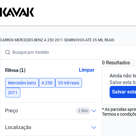
Busque por marca
CARROS MERCEDES BENZ A 250 2011 SEMINOVOS ATE 35 MIL REAIS
Busque por modelo
0 Resultados
Busque por versão
Filtros (1)
Limpar
Ainda não t
Busque por ano
Salve esta 
Mercedes benz
A 250
35 mil reais
Salvar est
Busque por marca
2011
Busque por modelo
* As parcelas apr
Preço
1 filtro
Termos e condiçõe
Busque por versão
Localização
Busque por ano