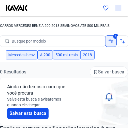
CARROS MERCEDES BENZ A 200 2018 SEMINOVOS ATE 500 MIL REAIS
Busque por marca
4
Busque por modelo
Busque por versão
Mercedes benz
A 200
500 mil reais
2018
Busque por ano
Salvar busca
0 Resultados
Busque por marca
Ainda não temos o carro que
Busque por modelo
você procura
Salve esta busca e avisaremos
Busque por versão
quando ele chegar
Salvar esta busca
Busque por ano