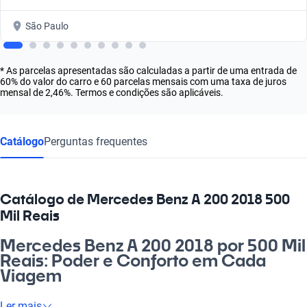
São Paulo
* As parcelas apresentadas são calculadas a partir de uma entrada de
60% do valor do carro e 60 parcelas mensais com uma taxa de juros
mensal de 2,46%. Termos e condições são aplicáveis.
Catálogo
Perguntas frequentes
Catálogo de Mercedes Benz A 200 2018 500
Mil Reais
Mercedes Benz A 200 2018 por 500 Mil
Reais: Poder e Conforto em Cada
Viagem
Se você busca um carro que una sofisticação, desempenho e
Ler mais