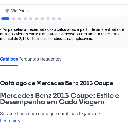
São Paulo
* As parcelas apresentadas são calculadas a partir de uma entrada de
60% do valor do carro e 60 parcelas mensais com uma taxa de juros
mensal de 2,46%. Termos e condições são aplicáveis.
Catálogo
Perguntas frequentes
Catálogo de Mercedes Benz 2013 Coupe
Mercedes Benz 2013 Coupe: Estilo e
Desempenho em Cada Viagem
Se você busca um carro que combina elegância e
esportividade, o Mercedes Benz 2013 Coupe é a escolha
Ler mais
perfeita. Com traços marcantes e um design que chama