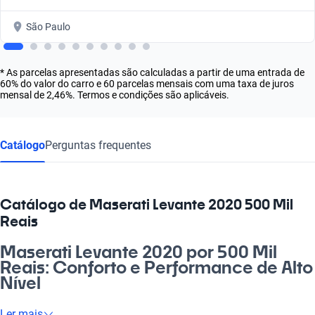
São Paulo
* As parcelas apresentadas são calculadas a partir de uma entrada de
60% do valor do carro e 60 parcelas mensais com uma taxa de juros
mensal de 2,46%. Termos e condições são aplicáveis.
Catálogo
Perguntas frequentes
Catálogo de Maserati Levante 2020 500 Mil
Reais
Maserati Levante 2020 por 500 Mil
Reais: Conforto e Performance de Alto
Nível
Se você está buscando por emoção e exclusividade, o Maserati
Ler mais