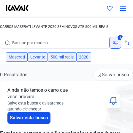
CARROS MASERATI LEVANTE 2020 SEMINOVOS ATE 500 MIL REAIS
Busque por marca
4
Busque por modelo
Busque por versão
Maserati
Levante
500 mil reais
2020
Busque por ano
Salvar busca
0 Resultados
Busque por marca
Ainda não temos o carro que
Busque por modelo
você procura
Salve esta busca e avisaremos
Busque por versão
quando ele chegar
Salvar esta busca
Busque por ano