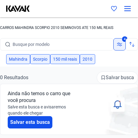
CARROS MAHINDRA SCORPIO 2010 SEMINOVOS ATE 150 MIL REAIS
Busque por marca
4
Busque por modelo
Busque por versão
Mahindra
Scorpio
150 mil reais
2010
Busque por ano
Salvar busca
0 Resultados
Busque por marca
Ainda não temos o carro que
Busque por modelo
você procura
Salve esta busca e avisaremos
Busque por versão
quando ele chegar
Salvar esta busca
Busque por ano