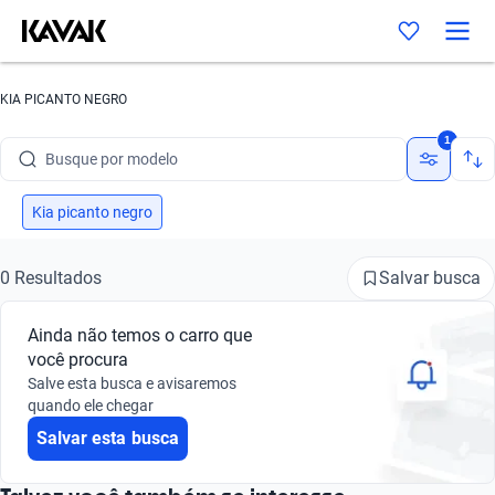
KIA PICANTO NEGRO
Busque por marca
1
Busque por modelo
Busque por versão
Kia picanto negro
Busque por ano
Salvar busca
0 Resultados
Busque por marca
Ainda não temos o carro que
Busque por modelo
você procura
Salve esta busca e avisaremos
Busque por versão
quando ele chegar
Salvar esta busca
Busque por ano