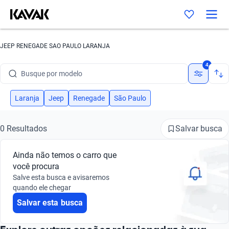
JEEP RENEGADE SAO PAULO LARANJA
Busque por marca
4
Busque por modelo
Busque por versão
Laranja
Jeep
Renegade
São Paulo
Busque por ano
Salvar busca
0 Resultados
Busque por marca
Ainda não temos o carro que
Busque por modelo
você procura
Salve esta busca e avisaremos
Busque por versão
quando ele chegar
Salvar esta busca
Busque por ano