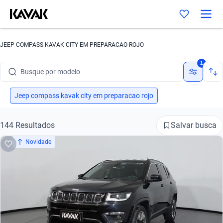
Busque por marca
JEEP COMPASS KAVAK CITY EM PREPARACAO ROJO
Busque por modelo
1
Busque por versão
Busque por ano
Jeep compass kavak city em preparacao rojo
Busque por marca
Salvar busca
144 Resultados
Busque por modelo
Novidade
Busque por versão
Busque por ano