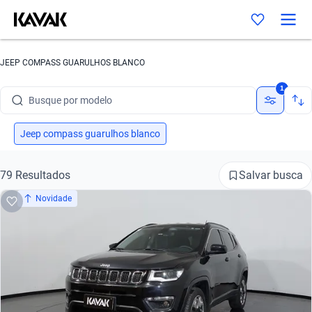
Busque por marca
JEEP COMPASS GUARULHOS BLANCO
1
Busque por modelo
Busque por versão
Jeep compass guarulhos blanco
Busque por ano
Salvar busca
79 Resultados
Busque por marca
Novidade
Busque por modelo
Busque por versão
Busque por ano