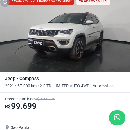
Entrada em 12x - Financiamento Kuna*
Abaixo da FIPE
Jeep • Compass
2021 • 57.000 km • 2.0 TDI LIMITED AUTO 4WD • Automático
Preço a partir de
R$ 103.899
99.699
R$
São Paulo