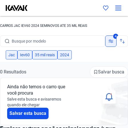
CARROS JAC IEV60 2024 SEMINOVOS ATE 35 MIL REAIS
Busque por marca
4
Busque por modelo
Busque por versão
Jac
Iev60
35 mil reais
2024
Busque por ano
Salvar busca
0 Resultados
Busque por marca
Ainda não temos o carro que
Busque por modelo
você procura
Salve esta busca e avisaremos
Busque por versão
quando ele chegar
Salvar esta busca
Busque por ano