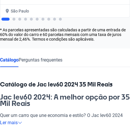
São Paulo
* As parcelas apresentadas são calculadas a partir de uma entrada de
60% do valor do carro e 60 parcelas mensais com uma taxa de juros
mensal de 2,46%. Termos e condições são aplicáveis.
Catálogo
Perguntas frequentes
Catálogo de Jac Iev60 2024 35 Mil Reais
Jac Iev60 2024: A melhor opção por 35
Mil Reais
Quer um carro que une economia e estilo? O Jac Iev60 2024
por 35 mil reais é o que você precisa. Ideal para o dia a dia, ele
Ler mais
se adapta perfeitamente às suas necessidades, seja para