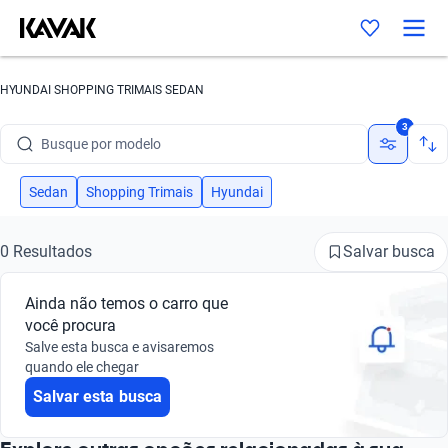
HYUNDAI SHOPPING TRIMAIS SEDAN
Busque por marca
3
Busque por modelo
Busque por versão
Sedan
Shopping Trimais
Hyundai
Busque por ano
Salvar busca
0 Resultados
Busque por marca
Ainda não temos o carro que
Busque por modelo
você procura
Salve esta busca e avisaremos
Busque por versão
quando ele chegar
Salvar esta busca
Busque por ano